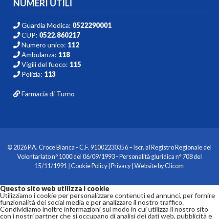
NUMERI UTILI
Guardia Medica:
0522290001
CUP:
0522.860217
Numero unico:
112
Ambulanza:
118
Vigili del fuoco:
115
Polizia:
113
Farmacia di Turno
© 2026 P.A. Croce Bianca - C.F. 91002230356 – Iscr. al Registro Regionale del
Volontariato n° 1000 del 06/09/1993 - Personalità giuridica n° 708 del
15/11/1991 |
Cookie Policy
|
Privacy
| Website by
Clicom
Questo sito web utilizza i cookie
Utilizziamo i cookie per personalizzare contenuti ed annunci, per fornire
funzionalità dei social media e per analizzare il nostro traffico.
Condividiamo inoltre informazioni sul modo in cui utilizza il nostro sito
con i nostri partner che si occupano di analisi dei dati web, pubblicità e