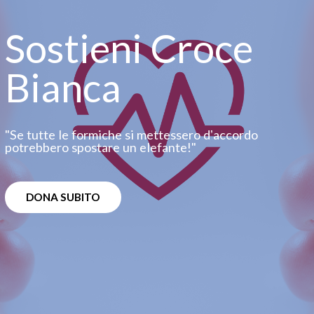
Sostieni Croce
Bianca
"Se tutte le formiche si mettessero dʼaccordo
potrebbero spostare un elefante!"
DONA SUBITO