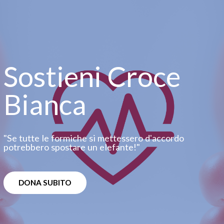
Sostieni Croce
Bianca
"Se tutte le formiche si mettessero dʼaccordo
potrebbero spostare un elefante!"
DONA SUBITO