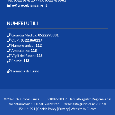
Tel.
0522 674715
- Fax.
0522 479961
info@crocebianca.re.it
NUMERI UTILI
Guardia Medica:
0522290001
CUP:
0522.860217
Numero unico:
112
Ambulanza:
118
Vigili del fuoco:
115
Polizia:
113
Farmacia di Turno
© 2026 P.A. Croce Bianca - C.F. 91002230356 – Iscr. al Registro Regionale del
Volontariato n° 1000 del 06/09/1993 - Personalità giuridica n° 708 del
15/11/1991 |
Cookie Policy
|
Privacy
| Website by
Clicom