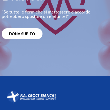
"Se tutte le formiche si mettessero dʼaccordo
potrebbero spostare un elefante!"
DONA SUBITO