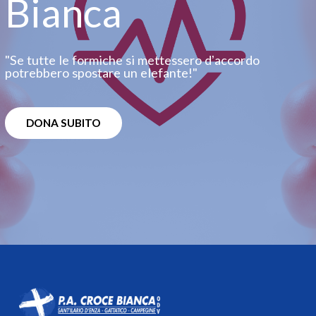
Bianca
"Se tutte le formiche si mettessero dʼaccordo
potrebbero spostare un elefante!"
DONA SUBITO